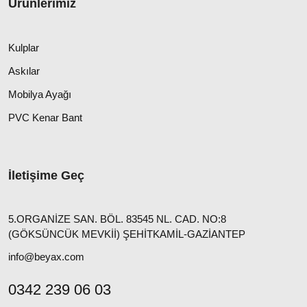
Ürünlerimiz
Kulplar
Askılar
Mobilya Ayağı
PVC Kenar Bant
İletişime Geç
5.ORGANİZE SAN. BÖL. 83545 NL. CAD. NO:8
(GÖKSÜNCÜK MEVKİİ) ŞEHİTKAMİL-GAZİANTEP
info@beyax.com
0342 239 06 03