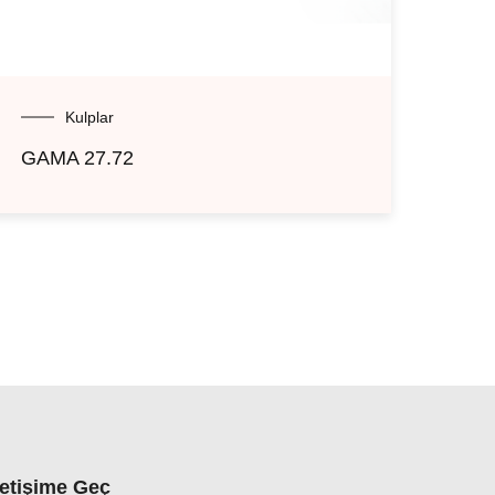
Kulplar
GAMA 27.72
GAL
letişime Geç