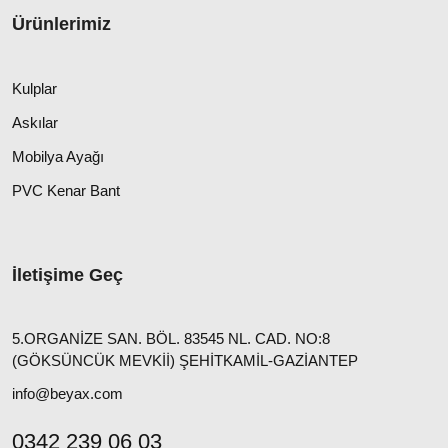
Ürünlerimiz
Kulplar
Askılar
Mobilya Ayağı
PVC Kenar Bant
İletişime Geç
5.ORGANİZE SAN. BÖL. 83545 NL. CAD. NO:8
(GÖKSÜNCÜK MEVKİİ) ŞEHİTKAMİL-GAZİANTEP
info@beyax.com
0342 239 06 03