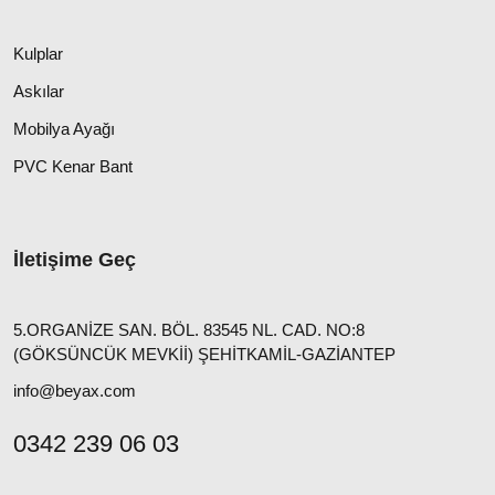
Kulplar
Askılar
Mobilya Ayağı
PVC Kenar Bant
İletişime Geç
5.ORGANİZE SAN. BÖL. 83545 NL. CAD. NO:8
(GÖKSÜNCÜK MEVKİİ) ŞEHİTKAMİL-GAZİANTEP
info@beyax.com
0342 239 06 03