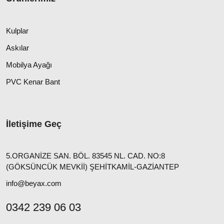
Kulplar
Askılar
Mobilya Ayağı
PVC Kenar Bant
İletişime Geç
5.ORGANİZE SAN. BÖL. 83545 NL. CAD. NO:8
(GÖKSÜNCÜK MEVKİİ) ŞEHİTKAMİL-GAZİANTEP
info@beyax.com
0342 239 06 03